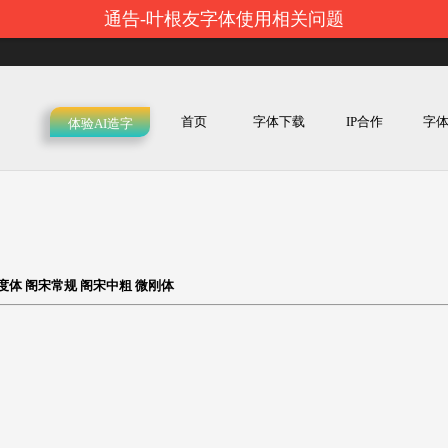
通告-叶根友字体使用相关问题
首页
字体下载
IP合作
字
体验AI造字
度体
阁宋常规
阁宋中粗
微刚体