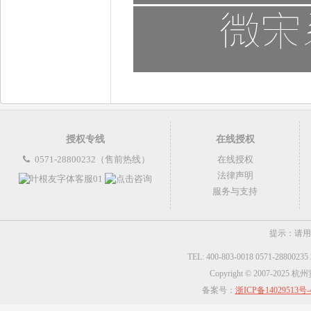
授权专线
在线授权
0571-28800232（售前热线）
在线授权
法律声明
服务与支持
提示：请用
TEL: 400-803-0018 0571-2880023
Copyright © 2007-2025
备案号：
浙ICP备14029513号-