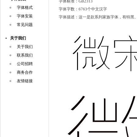
字体标准：GB2313
字体格式
字体字数：6763个中文汉字
字体安装
字体描述：这一是款系列家族字体，有特黑
常见问题
关于我们
关于我们
联系我们
公司招聘
商务合作
友情链接