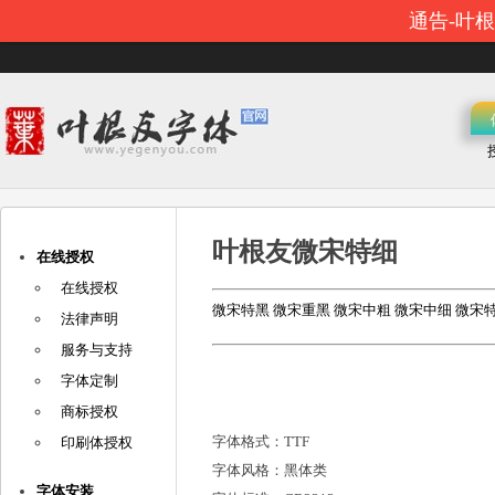
通告-叶
叶根友微宋特细
在线授权
在线授权
微宋特黑
微宋重黑
微宋中粗
微宋中细
微宋
法律声明
服务与支持
字体定制
商标授权
字体格式：TTF
印刷体授权
字体风格：黑体类
字体安装