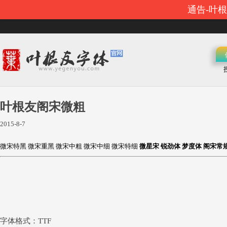
通告-叶
叶根友阁宋微粗
2015-8-7
微宋特黑
微宋重黑
微宋中粗
微宋中细
微宋特细
微星宋
锐劲体
梦度体
阁宋常
字体格式：TTF