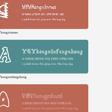
kongxinmao
kongxinfangzheng