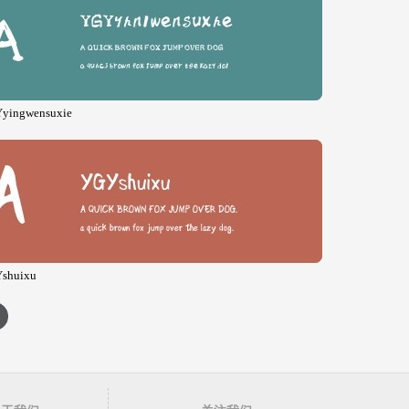
yingwensuxie
shuixu