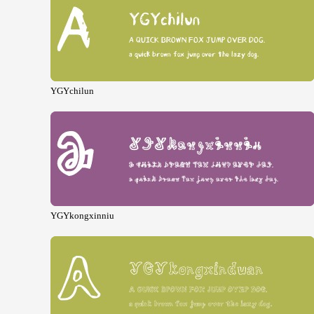
YGYchilun
YGYkongxinniu