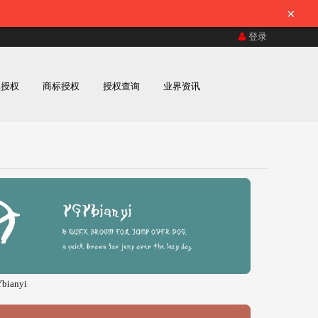
×
登录
体授权
商标授权
授权查询
业界资讯
bianyi