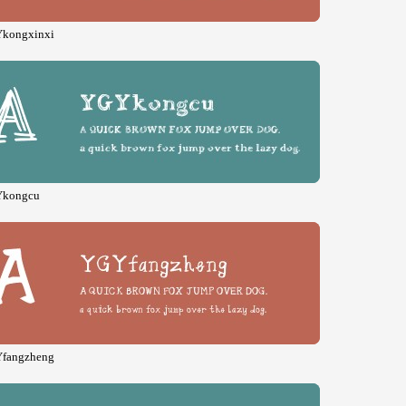
kongxinxi
kongcu
fangzheng