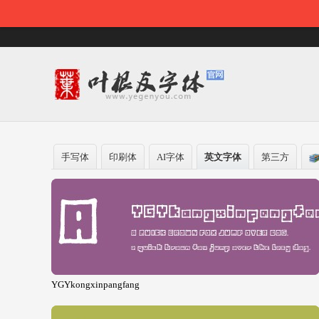
手写体
印刷体
AI字体
英文字体
第三方
YGYkongxinpangfang