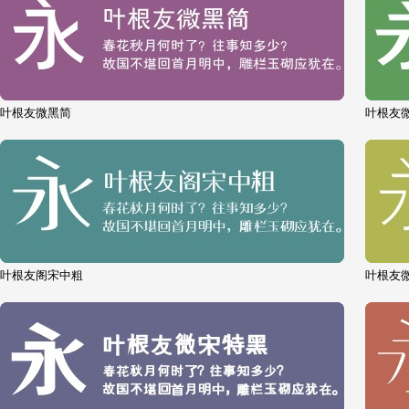
叶根友微黑简
叶根友
叶根友阁宋中粗
叶根友