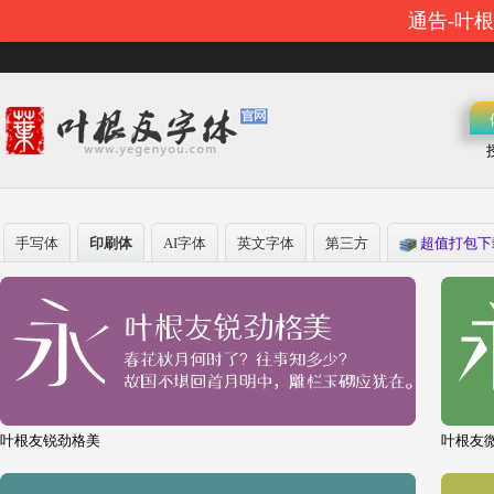
通告-叶
手写体
印刷体
AI字体
英文字体
第三方
超值打包下
叶根友锐劲格美
叶根友