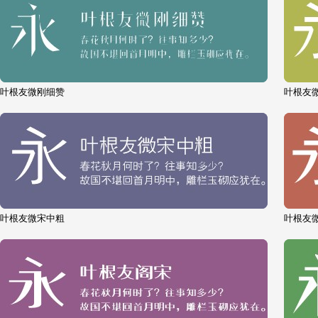
叶根友微刚细赞
叶根友
叶根友微宋中粗
叶根友