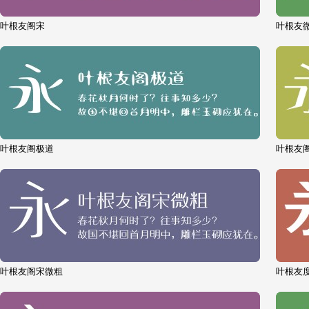
叶根友阁宋
叶根友
叶根友阁极道
叶根友
叶根友阁宋微粗
叶根友