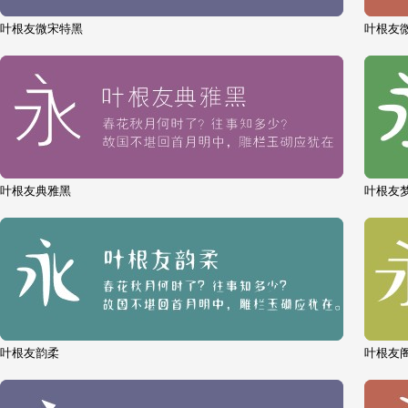
叶根友微宋特黑
叶根友
叶根友典雅黑
叶根友
叶根友韵柔
叶根友