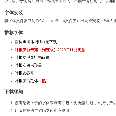
仅可以用于向客户展示工作成果的目的，不能带有任何商业发布
字体安装
将字体文件复制到C:\Windows\Fonts文件夹即可完成安装（W
推荐字体
南构黑洞体-限时1元下载
叶根友行书繁（完整版）2020年11月更新
叶根友毛笔行书简体
叶根友唐楷飞墨
叶根友微刚
叶根友古刻体（
热
）
下载须知
点击想要下载的字体或点击打包下载,无需注册，直接付费
用微信扫描二维码支付相应费用