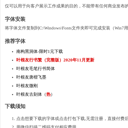
仅可以用于向客户展示工作成果的目的，不能带有任何商业发布
字体安装
将字体文件复制到C:\Windows\Fonts文件夹即可完成安装（W
推荐字体
南构黑洞体-限时1元下载
叶根友行书繁（完整版）2020年11月更新
叶根友毛笔行书简体
叶根友唐楷飞墨
叶根友微刚
叶根友古刻体（
热
）
下载须知
点击想要下载的字体或点击打包下载,无需注册，直接付费
用微信扫描二维码支付相应费用