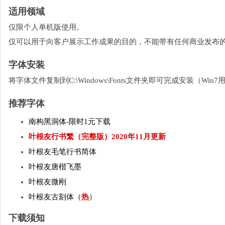
适用领域
仅限个人单机版使用。
仅可以用于向客户展示工作成果的目的，不能带有任何商业发布
字体安装
将字体文件复制到C:\Windows\Fonts文件夹即可完成安装（W
推荐字体
南构黑洞体-限时1元下载
叶根友行书繁（完整版）2020年11月更新
叶根友毛笔行书简体
叶根友唐楷飞墨
叶根友微刚
叶根友古刻体（
热
）
下载须知