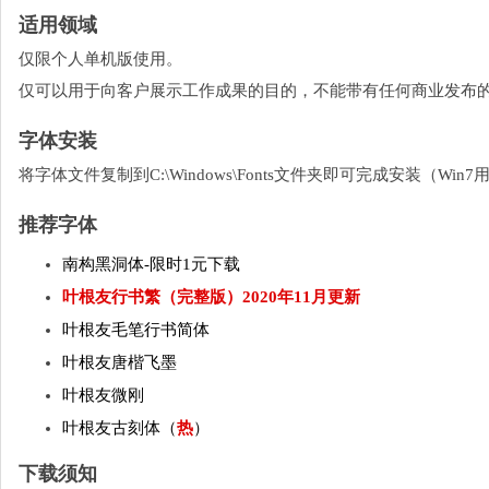
适用领域
仅限个人单机版使用。
仅可以用于向客户展示工作成果的目的，不能带有任何商业发布
字体安装
将字体文件复制到C:\Windows\Fonts文件夹即可完成安装（W
推荐字体
南构黑洞体-限时1元下载
叶根友行书繁（完整版）2020年11月更新
叶根友毛笔行书简体
叶根友唐楷飞墨
叶根友微刚
叶根友古刻体（
热
）
下载须知