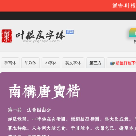
通告-叶
手写体
印刷体
AI字体
英文字体
第三方
超值打包下