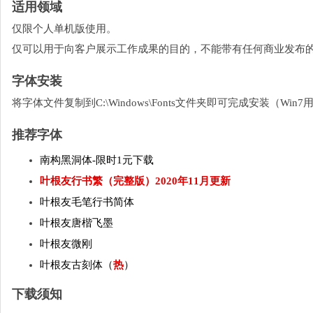
适用领域
仅限个人单机版使用。
仅可以用于向客户展示工作成果的目的，不能带有任何商业发布
字体安装
将字体文件复制到C:\Windows\Fonts文件夹即可完成安装（W
推荐字体
南构黑洞体-限时1元下载
叶根友行书繁（完整版）2020年11月更新
叶根友毛笔行书简体
叶根友唐楷飞墨
叶根友微刚
叶根友古刻体（
热
）
下载须知