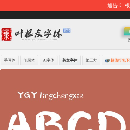
通告-叶
手写体
印刷体
AI字体
英文字体
第三方
超值打包下