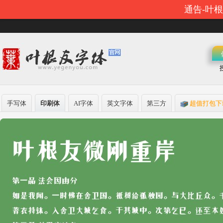
通告-叶
手写体
印刷体
AI字体
英文字体
第三方
超值打包下