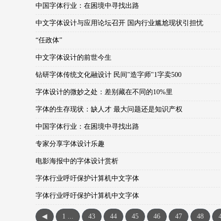
中国字体行业：在困境中寻找出路
中文字体设计与应用论坛召开 国内行业尴尬现状引担忧
“任政体”
中文字体设计的前世今生
钻研字体传统文化融设计 民间"造字师"1字卖500
字体设计的微妙之处：差别藏在不同的10%里
字体的生存现状：缺人才 最大问题还是知识产权
中国字体行业：在困境中寻找出路
专家分享字体设计乐趣
电影海报中的字体设计赏析
字体行业呼吁保护计算机中文字体
字体行业呼吁保护计算机中文字体
◀
1 ...
43
44
45
46
47
48