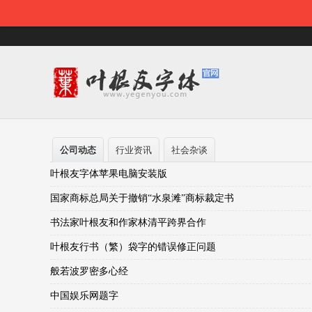
公司动态
行业资讯
社会杂谈
叶根友字体苹果电脑安装版
国家商标总局关于撤销“水泉滩”商标裁定书
书法家叶根友和作家林清平跨界合作
叶根友行书（繁）袋字的错误修正问题
般若波罗密多心经
中国娱乐网题字