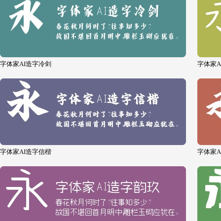
字体家AI造字冷剑
字体家A
字体家AI造字信楷
字体家A