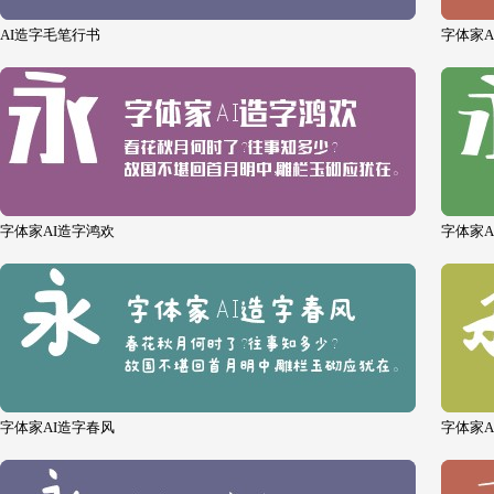
AI造字毛笔行书
字体家A
字体家AI造字鸿欢
字体家A
字体家AI造字春风
字体家A