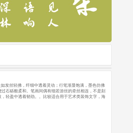
处如发丝轻拂，纤细中透着灵动；行笔渐显饱满，墨色仿佛
绕过石砾般柔和。笔画间偶有细若游丝的牵丝相连，不是刻
枝，轻盈中透着韧劲。。比较适合用于艺术类装饰文字，海