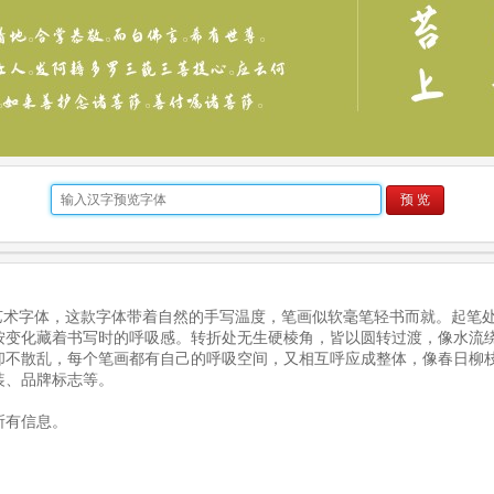
预 览
款艺术字体，这款字体带着自然的手写温度，笔画似软毫笔轻书而就。起笔
按变化藏着书写时的呼吸感。转折处无生硬棱角，皆以圆转过渡，像水流
却不散乱，每个笔画都有自己的呼吸空间，又相互呼应成整体，像春日柳
装、品牌标志等。
所有信息。