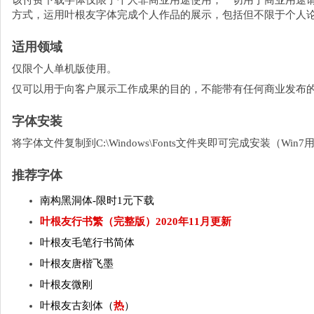
该付费下载字体仅限于个人非商业用途使用，一切用于商业用途
方式，运用叶根友字体完成个人作品的展示，包括但不限于个人
适用领域
仅限个人单机版使用。
仅可以用于向客户展示工作成果的目的，不能带有任何商业发布
字体安装
将字体文件复制到C:\Windows\Fonts文件夹即可完成安装（W
推荐字体
南构黑洞体-限时1元下载
叶根友行书繁（完整版）2020年11月更新
叶根友毛笔行书简体
叶根友唐楷飞墨
叶根友微刚
叶根友古刻体（
热
）