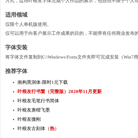
方式，运用叶根友字体完成个人作品的展示，包括但不限于个人
适用领域
仅限个人单机版使用。
仅可以用于向客户展示工作成果的目的，不能带有任何商业发布
字体安装
将字体文件复制到C:\Windows\Fonts文件夹即可完成安装（W
推荐字体
南构黑洞体-限时1元下载
叶根友行书繁（完整版）2020年11月更新
叶根友毛笔行书简体
叶根友唐楷飞墨
叶根友微刚
叶根友古刻体（
热
）