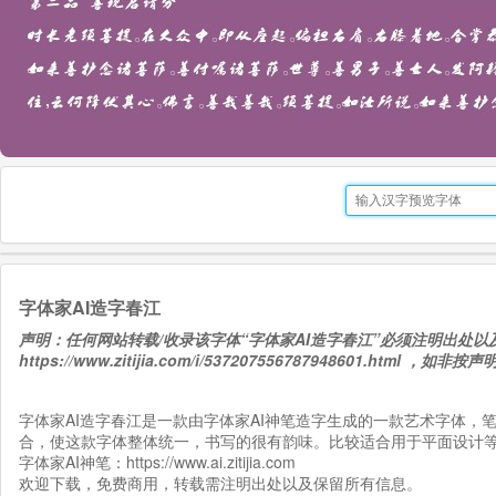
字体家AI造字春江
声明：任何网站转载/收录该字体“字体家AI造字春江”必须注明出处
https://www.zitijia.com/i/537207556787948601.html
，如非按声明
字体家AI造字春江是一款由字体家AI神笔造字生成的一款艺术字体，
合，使这款字体整体统一，书写的很有韵味。比较适合用于平面设计
字体家AI神笔：
https://www.ai.zitijia.com
欢迎下载，免费商用，转载需注明出处以及保留所有信息。