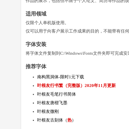
作品的展示，包括但不限于个人论文、简历等作品的
适用领域
仅限个人单机版使用。
仅可以用于向客户展示工作成果的目的，不能带有任
字体安装
将字体文件复制到C:\Windows\Fonts文件夹即可
推荐字体
南构黑洞体-限时1元下载
叶根友行书繁（完整版）2020年11月更新
叶根友毛笔行书简体
叶根友唐楷飞墨
叶根友微刚
叶根友古刻体（
热
）