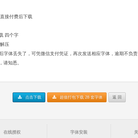
，直接付费后下载
载 四个字
件解压
装后字体丢失了，可凭微信支付凭证，再次发送相应字体，逾期不负
，请知悉。
点击下载
超值打包下载 28 套字体
返 回
在线授权
字体安装