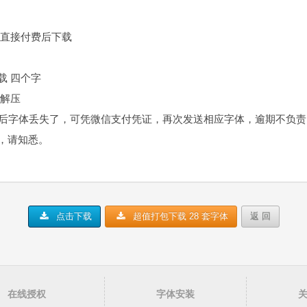
，直接付费后下载
载 四个字
件解压
装后字体丢失了，可凭微信支付凭证，再次发送相应字体，逾期不负
，请知悉。
点击下载
超值打包下载 28 套字体
返 回
在线授权
字体安装