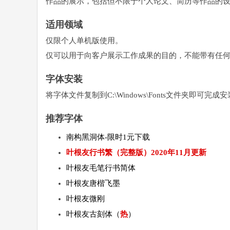
作品的展示，包括但不限于个人论文、简历等作品的
适用领域
仅限个人单机版使用。
仅可以用于向客户展示工作成果的目的，不能带有任
字体安装
将字体文件复制到C:\Windows\Fonts文件夹即可
推荐字体
南构黑洞体-限时1元下载
叶根友行书繁（完整版）2020年11月更新
叶根友毛笔行书简体
叶根友唐楷飞墨
叶根友微刚
叶根友古刻体（
热
）