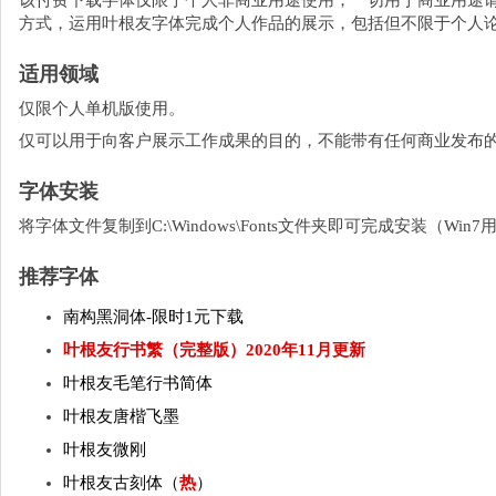
该付费下载字体仅限于个人非商业用途使用，一切用于商业用途
方式，运用叶根友字体完成个人作品的展示，包括但不限于个人
适用领域
仅限个人单机版使用。
仅可以用于向客户展示工作成果的目的，不能带有任何商业发布
字体安装
将字体文件复制到C:\Windows\Fonts文件夹即可完成安装（W
推荐字体
南构黑洞体-限时1元下载
叶根友行书繁（完整版）2020年11月更新
叶根友毛笔行书简体
叶根友唐楷飞墨
叶根友微刚
叶根友古刻体（
热
）