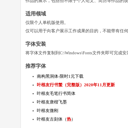
作品的展示，包括但不限于个人论文、简历等作品的
适用领域
仅限个人单机版使用。
仅可以用于向客户展示工作成果的目的，不能带有任
字体安装
将字体文件复制到C:\Windows\Fonts文件夹即可
推荐字体
南构黑洞体-限时1元下载
叶根友行书繁（完整版）2020年11月更新
叶根友毛笔行书简体
叶根友唐楷飞墨
叶根友微刚
叶根友古刻体（
热
）