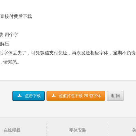
，直接付费后下载
载 四个字
件解压
装后字体丢失了，可凭微信支付凭证，再次发送相应字体，逾期不负
，请知悉。
点击下载
超值打包下载 28 套字体
返 回
在线授权
字体安装