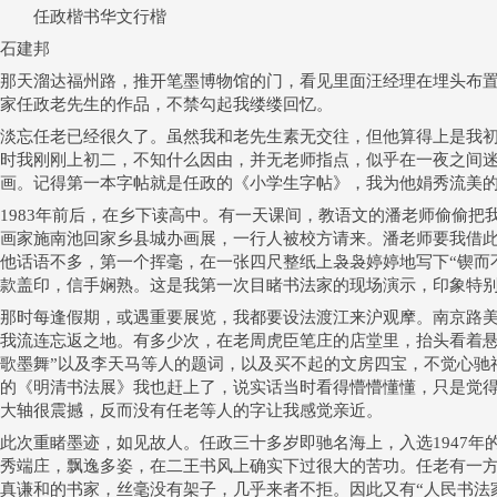
任政楷书华文行楷
石建邦
那天溜达福州路，推开笔墨博物馆的门，看见里面汪经理在埋头布
家任政老先生的作品，不禁勾起我缕缕回忆。
淡忘任老已经很久了。虽然我和老先生素无交往，但他算得上是我初窥
时我刚刚上初二，不知什么因由，并无老师指点，似乎在一夜之间
画。记得第一本字帖就是任政的《小学生字帖》，我为他娟秀流美
1983年前后，在乡下读高中。有一天课间，教语文的潘老师偷偷把
画家施南池回家乡县城办画展，一行人被校方请来。潘老师要我借
他话语不多，第一个挥毫，在一张四尺整纸上袅袅婷婷地写下“锲而
款盖印，信手娴熟。这是我第一次目睹书法家的现场演示，印象特
那时每逢假期，或遇重要展览，我都要设法渡江来沪观摩。南京路
我流连忘返之地。有多少次，在老周虎臣笔庄的店堂里，抬头看着悬
歌墨舞”以及李天马等人的题词，以及买不起的文房四宝，不觉心驰
的《明清书法展》我也赶上了，说实话当时看得懵懵懂懂，只是觉
大轴很震撼，反而没有任老等人的字让我感觉亲近。
此次重睹墨迹，如见故人。任政三十多岁即驰名海上，入选1947年
秀端庄，飘逸多姿，在二王书风上确实下过很大的苦功。任老有一方
真谦和的书家，丝毫没有架子，几乎来者不拒。因此又有“人民书法