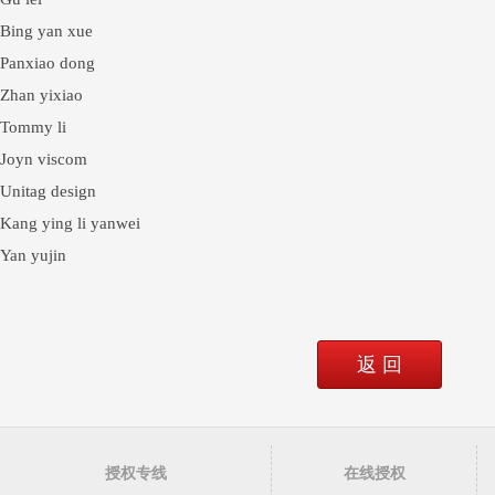
Bing yan xue
Panxiao dong
Zhan yixiao
Tommy li
Joyn viscom
Unitag design
Kang ying li yanwei
Yan yujin
返 回
授权专线
在线授权