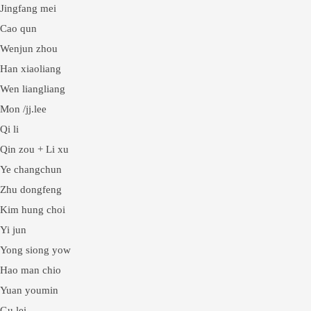
Jingfang mei
Cao qun
Wenjun zhou
Han xiaoliang
Wen liangliang
Mon /jj.lee
Qi li
Qin zou + Li xu
Ye changchun
Zhu dongfeng
Kim hung choi
Yi jun
Yong siong yow
Hao man chio
Yuan youmin
Gu lei