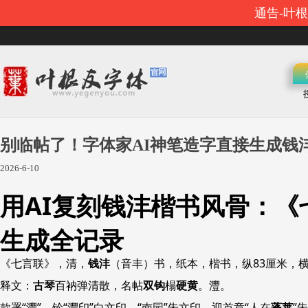
通告-叶
别临帖了！字体家AI神笔造字直接生成钱
2026-6-10
用AI复刻钱沣楷书风骨：《
生成全记录
《七言联》，清，
钱沣
（音丰）书，纸本，楷书，纵83厘米，横3
释文：
古琴
百衲弹清散，名帖
双钩
榻
硬黄
。灃。
款署“灃”，钤“灃印”白文印、“南园”朱文印，迎首章“人在
蓬莱
”