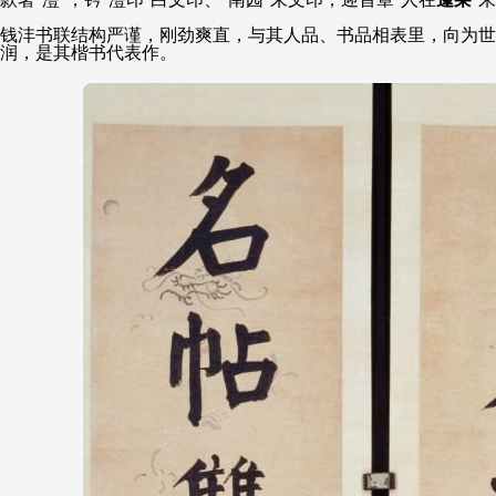
钱沣书联结构严谨，刚劲爽直，与其人品、书品相表里，向为世
润，是其楷书代表作。