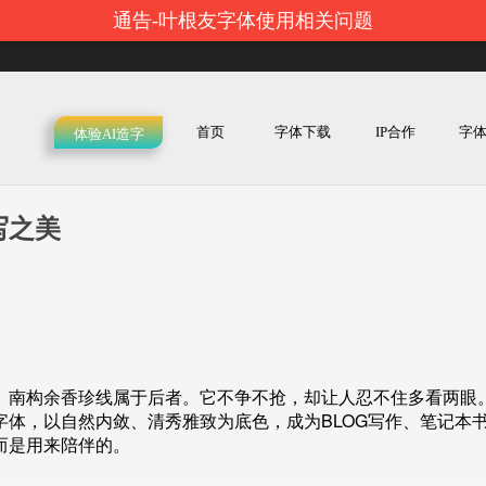
通告-叶根友字体使用相关问题
首页
字体下载
IP合作
字
体验AI造字
写之美
。南构余香珍线属于后者。它不争不抢，却让人忍不住多看两眼
体，以自然内敛、清秀雅致为底色，成为BLOG写作、笔记本
而是用来陪伴的。