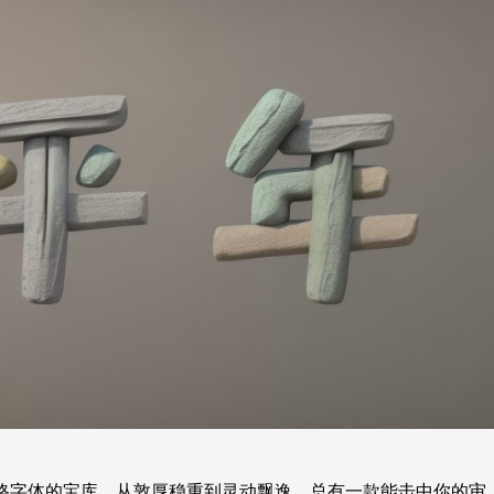
格字体的宝库，从敦厚稳重到灵动飘逸，总有一款能击中你的审