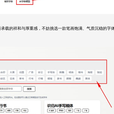
”所承载的祥和与厚重感，不妨挑选一款笔画饱满、气质沉稳的字