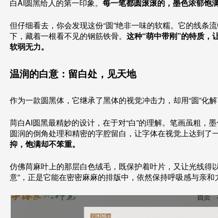
白AI圆黑给人的第一印象。
每一笔都圆滚滚的，墨色浓郁饱
但仔细看去，你会发现这份“圆”绝非一味的软糯。它的线条
下，藏着一根看不见的钢筋铁骨。
这种“萌中带刚”的特质，
软弱无力。
温润的白意：留白处，见天地
作为一款圆黑体，它继承了黑体的视觉冲击力，却用“圆”化
苘白AI圆黑最精妙的设计，在于对“白”的理解。笔画虽粗，
圆润的倒角处理和精密的字腔留白，让字体在视觉上达到了
抑，饱满却不笨重。
仿佛苘麻叶上的那层白色绒毛，既保护着叶片，又让光线得以
意”，正是它能在密密麻麻的排版中，依然保持呼吸感与亲和