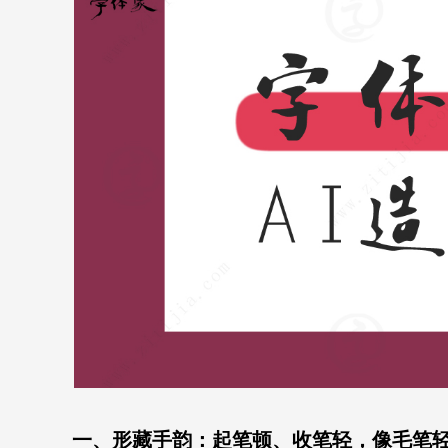
一、形藏手韵：起笔顿、收笔轻，像毛笔