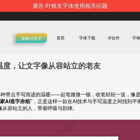
通告-叶根友字体使用相关问题
首页
字体下载
IP合作
字
体验AI造字
温度，让文字像从容站立的老友
那种带点手写痕迹的温暖——起笔微微一顿，收笔轻轻一送，像
家AI造字赤焰”
，正是这样一款在AI技术与手写温度之间找到平
像从容站立的人，带着呼吸与韵律。