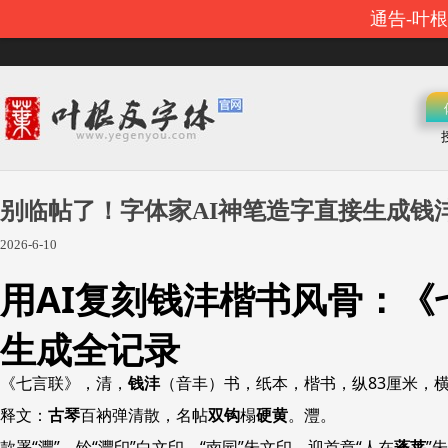
通告-叶
别临帖了！字体家AI神笔造字直接生成钱
2026-6-10
用AI复刻钱沣楷书风骨：《
生成全记录
《七言联》，清，
钱沣
（音丰）书，纸本，楷书，纵83厘米，横3
释文：
古琴
百衲弹清散，名帖
双钩
榻
硬黄
。灃。
款署“灃”，钤“灃印”白文印、“南园”朱文印，迎首章“人在
蓬莱
”