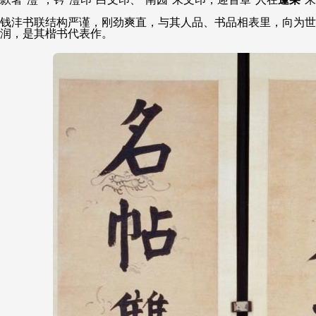
钱沣书联结构严谨，刚劲爽直，与其人品、书品相表里，向为世
润，是其楷书代表作。