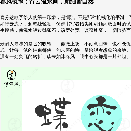
春风执笔：行云流水间，粗细皆自然
春分这款字给人的第一印象，是“顺”。不是那种机械化的平滑
如行云流水，起笔处轻顿，仿佛书写者指尖刚刚触到纸面时的试
生硬感，像溪水绕过鹅卵石，该宽处宽，该窄处窄，一切随势而
最耐人寻味的是它的收笔——微微上扬，不刻意回锋，也不仓促
式，让每一笔的结束都像一句未完的诗，留给观者想象的余地。
没有一处突兀的转折，读来如沐春风，眼中心头都是一片舒坦。