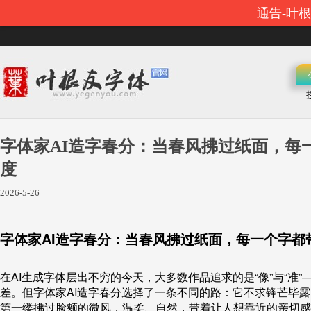
通告-叶
字体家AI造字春分：当春风拂过纸面，每
度
2026-5-26
字体家AI造字春分：当春风拂过纸面，每一个字都
在AI生成字体层出不穷的今天，大多数作品追求的是“像”与“准
差。但字体家AI造字春分选择了一条不同的路：它不求锋芒毕
第一缕拂过脸颊的微风，温柔、自然，带着让人想靠近的亲切感