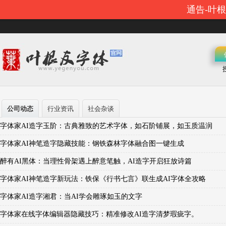
通告-叶
公司动态
行业资讯
社会杂谈
字体家AI造字玉阶：古典雅致的艺术字体，如石阶铺展，如玉质温润
字体家AI神笔造字隐藏技能：钢铁森林字体融合图一键生成
醉有AI黑体：当理性骨架遇上醉意笔触，AI造字开启狂放诗篇
字体家AI神笔造字新玩法：铁保《行书七言》联生成AI字体全攻略
字体家AI造字湘君：当AI学会雕琢如玉的文字
字体家在线字体编辑器隐藏技巧：精准修改AI造字清梦瑕疵字。