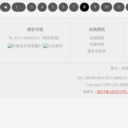
◀
1 ...
3
4
5
6
7
8
9
10
11
授权专线
在线授权
0571-28800232（售前热线）
在线授权
法律声明
服务与支持
提示：请用
TEL: 400-803-0018 0571-2880023
Copyright © 2007-2025
备案号：
浙ICP备14029513号-