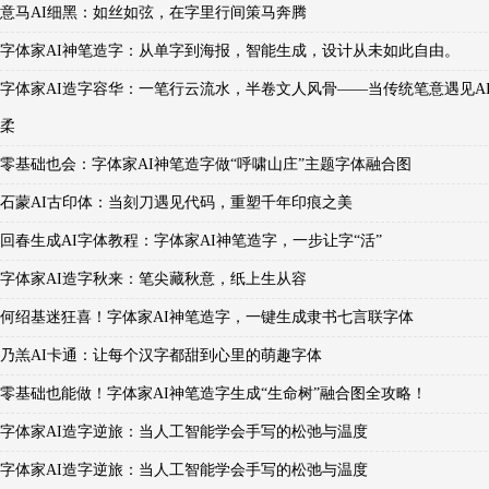
意马AI细黑：如丝如弦，在字里行间策马奔腾
字体家AI神笔造字：从单字到海报，智能生成，设计从未如此自由。
字体家AI造字容华：一笔行云流水，半卷文人风骨——当传统笔意遇见A
柔
零基础也会：字体家AI神笔造字做“呼啸山庄”主题字体融合图
石蒙AI古印体：当刻刀遇见代码，重塑千年印痕之美
回春生成AI字体教程：字体家AI神笔造字，一步让字“活”
字体家AI造字秋来：笔尖藏秋意，纸上生从容
何绍基迷狂喜！字体家AI神笔造字，一键生成隶书七言联字体
乃羔AI卡通：让每个汉字都甜到心里的萌趣字体
零基础也能做！字体家AI神笔造字生成“生命树”融合图全攻略！
字体家AI造字逆旅：当人工智能学会手写的松弛与温度
字体家AI造字逆旅：当人工智能学会手写的松弛与温度