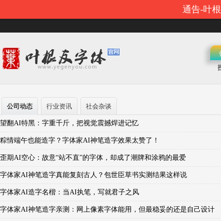
通告-叶
公司动态
行业资讯
社会杂谈
望翻AI特黑：字重千斤，把视觉震撼焊进记忆
粽情端午也能造字？字体家AI神笔造字效果太赞了！
歪期AI空心：故意“站不直”的字体，却成了潮牌和涂鸦的最爱
字体家AI神笔造字真能复刻古人？包世臣草书实测结果这样说
字体家AI造字名楷：当AI执笔，写就君子之风
字体家AI神笔造字亲测：网上像素字体能用，但最稳妥的还是自己设计