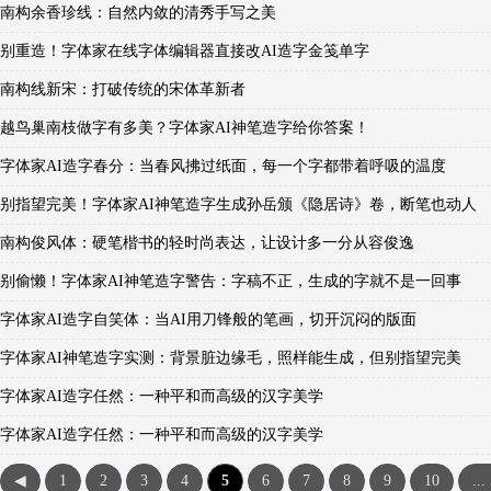
南构余香珍线：自然内敛的清秀手写之美
别重造！字体家在线字体编辑器直接改AI造字金笺单字
南构线新宋：打破传统的宋体革新者
越鸟巢南枝做字有多美？字体家AI神笔造字给你答案！
字体家AI造字春分：当春风拂过纸面，每一个字都带着呼吸的温度
别指望完美！字体家AI神笔造字生成孙岳颁《隐居诗》卷，断笔也动人
南构俊风体：硬笔楷书的轻时尚表达，让设计多一分从容俊逸
别偷懒！字体家AI神笔造字警告：字稿不正，生成的字就不是一回事
字体家AI造字自笑体：当AI用刀锋般的笔画，切开沉闷的版面
字体家AI神笔造字实测：背景脏边缘毛，照样能生成，但别指望完美
字体家AI造字任然：一种平和而高级的汉字美学
字体家AI造字任然：一种平和而高级的汉字美学
◀
1
2
3
4
5
6
7
8
9
10
...